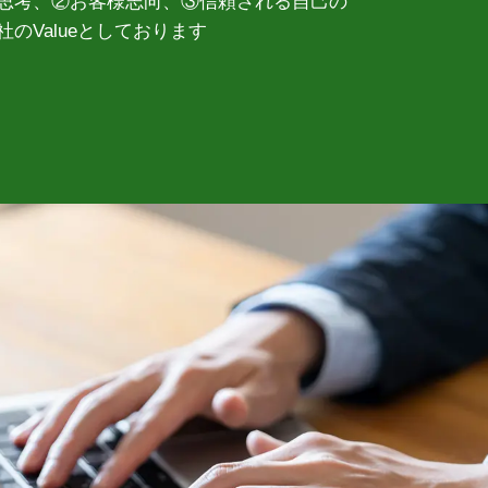
思考、②お客様志向、③信頼される自己の
社のValueとしております