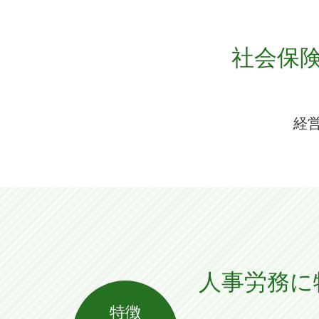
社会保
経
人事労務に
特徴