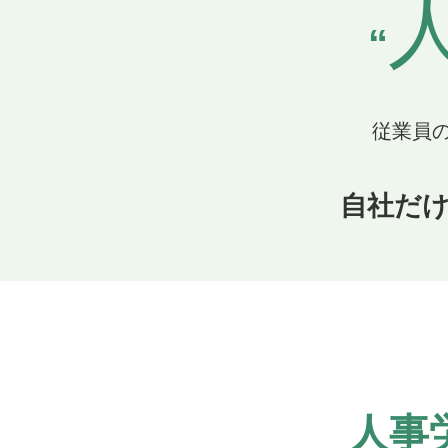
“
従業員
自社だ
人事