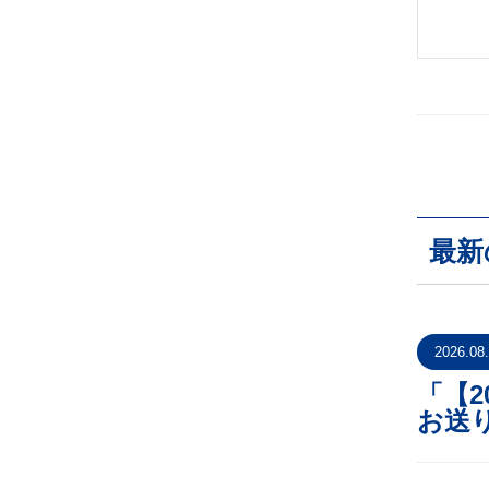
最新
2026.08
「【
お送り