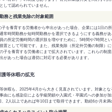
として認められていません。
勤務と残業免除の対象範囲
の子を養育する労働者から申出があった場合、企業には1日の
通常時間勤務か短時間勤務かを選択できるようにする義務があ
員の所定労働時間の選択肢を増やすために、5時間や7時間と
措置として可能です。また、残業免除（所定外労働の制限）につ
の子を養育する労働者にまで拡大されています。これらの制度
出があった場合は適切に対応する必要があります。
看護等休暇の拡充
等休暇も、2025年4月から大きく見直されています。対象と
事由にも感染症による学級閉鎖や入園式・卒園式への参加が加
日、2人以上であれば年10日まで取得できます。勤続6か月未