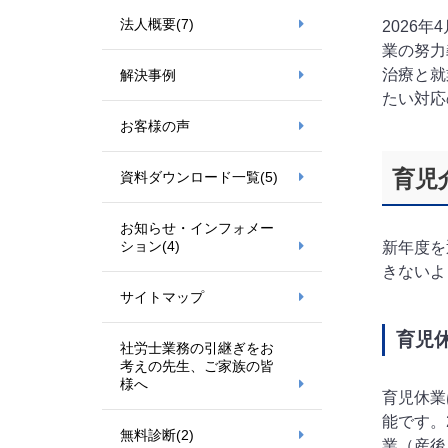
法人概要
(7)
2026
業の努力
治療と就
解決事例
たい対応
お客様の声
育児
資料ダウンロード一覧
(5)
お知らせ・インフォメー
ション
(4)
新年度を
きないよ
サイトマップ
育児
社労士業務の引継ぎをお
考えの先生、ご家族の皆
様へ
育児休業
能です。
無料診断
(2)
業（産後