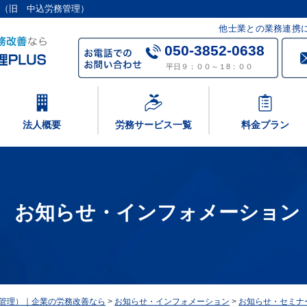
S（旧 中込労務管理）
他士業との業務連携
050-3852-0638
平日９：００～１8：００
法人概要
労務サービス一覧
料金プラン
お知らせ・インフォメーション
務管理）｜企業の労務改善なら
>
お知らせ・インフォメーション
>
お知らせ・セミナ