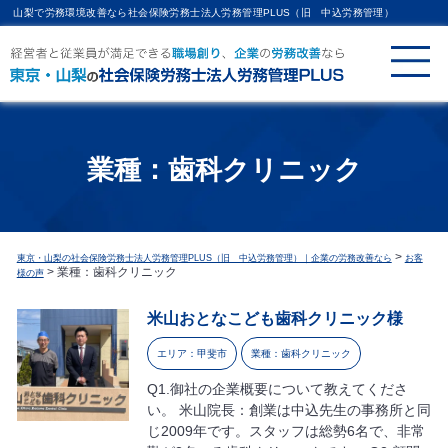
山梨で労務環境改善なら社会保険労務士法人労務管理PLUS（旧 中込労務管理）
業種：歯科クリニック
>
東京・山梨の社会保険労務士法人労務管理PLUS（旧 中込労務管理）｜企業の労務改善なら
お客
>
業種：歯科クリニック
様の声
米山おとなこども歯科クリニック様
エリア：甲斐市
業種：歯科クリニック
Q1.御社の企業概要について教えてくださ
い。 米山院長：創業は中込先生の事務所と同
じ2009年です。スタッフは総勢6名で、非常