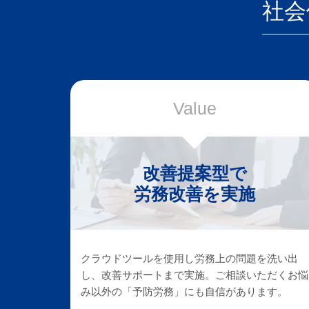
社会
Value
改善提案型で
労務改善を実施
クラウドツールを使用し労務上の問題を洗い出
し、改善サポートまで実施。ご相談いただくお悩
み以外の「予防労務」にも自信があります。