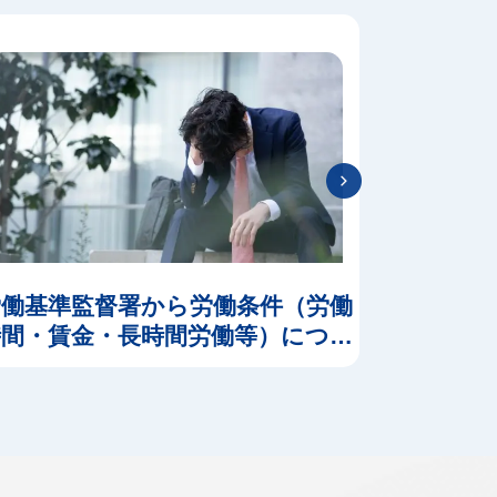
労働基準監督署から労働条件（労働
優秀な
時間・賃金・長時間労働等）につい
の調査票が届き対応に困っている
経営者様へ