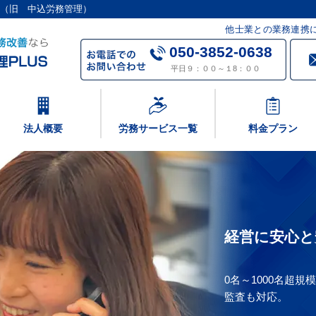
S（旧 中込労務管理）
他士業との業務連携
050-3852-0638
平日９：００～１8：００
法人概要
労務サービス一覧
料金プラン
経営に安心と
0名～1000名超
監査も対応。